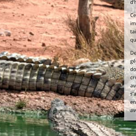
d’
Ce
im
ta
qu
De
gé
do
cr
av
s’
en
av