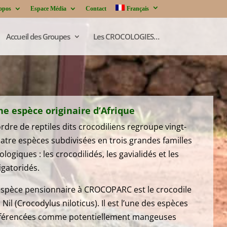
opos
Espace Média
Contact
Français
Accueil des Groupes
Les CROCOLOGIES…
e espèce originaire d’Afrique
ordre de reptiles dits crocodiliens regroupe vingt-
atre espèces subdivisées en trois grandes familles
ologiques : les crocodilidés, les gavialidés et les
ligatoridés.
espèce pensionnaire à CROCOPARC est le crocodile
 Nil (Crocodylus niloticus). Il est l’une des espèces
férencées comme potentiellement mangeuses