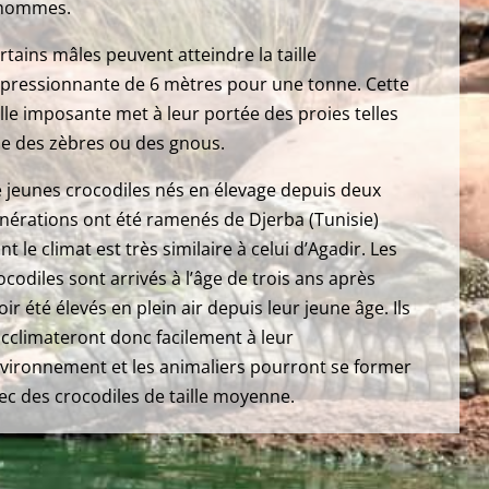
hommes.
rtains mâles peuvent atteindre la taille
pressionnante de 6 mètres pour une tonne. Cette
ille imposante met à leur portée des proies telles
e des zèbres ou des gnous.
 jeunes crocodiles nés en élevage depuis deux
nérations ont été ramenés de Djerba (Tunisie)
nt le climat est très similaire à celui d’Agadir. Les
ocodiles sont arrivés à l’âge de trois ans après
oir été élevés en plein air depuis leur jeune âge. Ils
acclimateront donc facilement à leur
vironnement et les animaliers pourront se former
ec des crocodiles de taille moyenne.