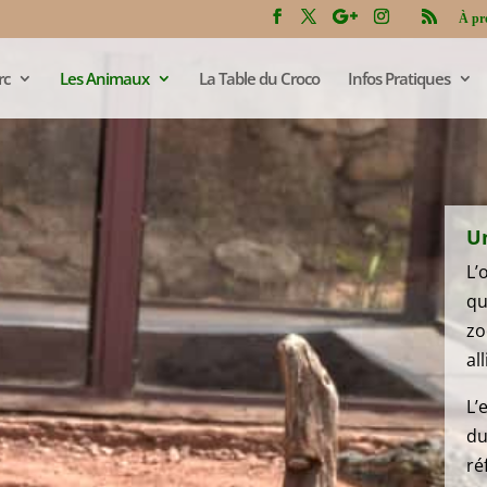
À pr
rc
Les Animaux
La Table du Croco
Infos Pratiques
Un
L’
qu
zo
al
L’
du
ré